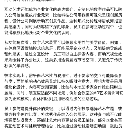
互动艺术还能成为企业文化的表达媒介。定制化的数字作品可以融
入公司价值观或行业元素，比如科技公司用数据可视化呈现创新历
程，设计公司则展示动态创意作品。这种形式比传统标语或海报更
具感染力，同时为访客留下深刻印象。员工在参与互动过程中，也
能潜移默化地强化对企业文化的认同。
从功能角度看，数字艺术装置可以兼顾实用性与美学价值。例如，
在休息区设置触控式信息屏，既能展示企业动态，又能提供导航或
预约服务。通过交互设计，员工可以自主探索内容，而动态视觉效
果则缓解了办公压力。这类多用途装置既节省空间，又避免了传统
标识的单调感。
技术实现上，需平衡艺术性与易用性。过于复杂的交互可能降低参
与度，而简单的动态效果又难以持久吸引注意力。理想方案是采用
模块化设计，内容可定期更新，比如与本地艺术家合作推出限时主
题展。同时，装置应适配不同场景，例如会议室的AR艺术装饰可切
换为正式模式，而休闲区则启用轻松活泼的互动游戏。
员工参与是提升体验的关键。可以通过内部投票选择艺术主题，或
举办数字创作比赛，将优秀作品纳入公共展示。这种参与感不仅能
增强团队凝聚力，还能让艺术内容更贴合员工偏好。部分企业甚至
将互动艺术与健康管理结合，比如通过运动触发墙面动画，鼓励员