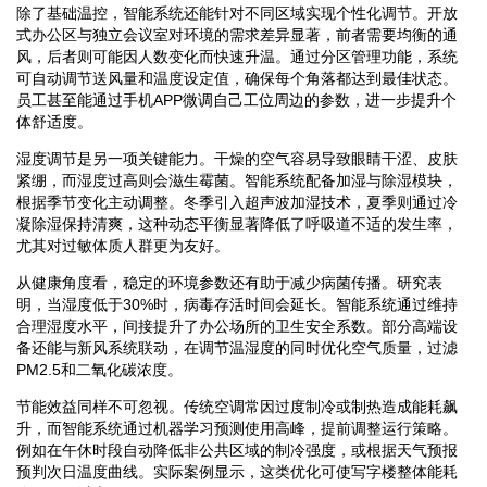
除了基础温控，智能系统还能针对不同区域实现个性化调节。开放
式办公区与独立会议室对环境的需求差异显著，前者需要均衡的通
风，后者则可能因人数变化而快速升温。通过分区管理功能，系统
可自动调节送风量和温度设定值，确保每个角落都达到最佳状态。
员工甚至能通过手机APP微调自己工位周边的参数，进一步提升个
体舒适度。
湿度调节是另一项关键能力。干燥的空气容易导致眼睛干涩、皮肤
紧绷，而湿度过高则会滋生霉菌。智能系统配备加湿与除湿模块，
根据季节变化主动调整。冬季引入超声波加湿技术，夏季则通过冷
凝除湿保持清爽，这种动态平衡显著降低了呼吸道不适的发生率，
尤其对过敏体质人群更为友好。
从健康角度看，稳定的环境参数还有助于减少病菌传播。研究表
明，当湿度低于30%时，病毒存活时间会延长。智能系统通过维持
合理湿度水平，间接提升了办公场所的卫生安全系数。部分高端设
备还能与新风系统联动，在调节温湿度的同时优化空气质量，过滤
PM2.5和二氧化碳浓度。
节能效益同样不可忽视。传统空调常因过度制冷或制热造成能耗飙
升，而智能系统通过机器学习预测使用高峰，提前调整运行策略。
例如在午休时段自动降低非公共区域的制冷强度，或根据天气预报
预判次日温度曲线。实际案例显示，这类优化可使写字楼整体能耗