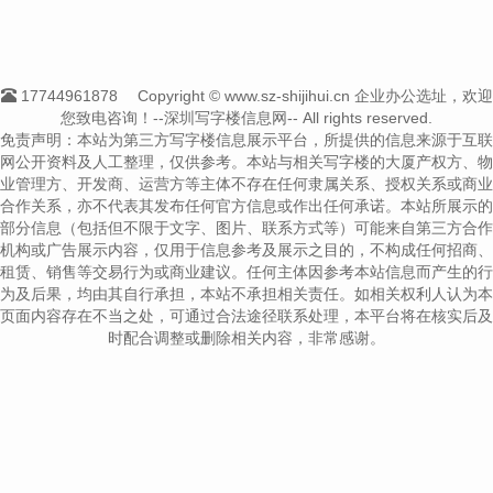
17744961878
Copyright © www.sz-shijihui.cn 企业办公选址，欢迎
您致电咨询！--深圳写字楼信息网-- All rights reserved.
免责声明：本站为第三方写字楼信息展示平台，所提供的信息来源于互联
网公开资料及人工整理，仅供参考。本站与相关写字楼的大厦产权方、物
业管理方、开发商、运营方等主体不存在任何隶属关系、授权关系或商业
合作关系，亦不代表其发布任何官方信息或作出任何承诺。本站所展示的
部分信息（包括但不限于文字、图片、联系方式等）可能来自第三方合作
机构或广告展示内容，仅用于信息参考及展示之目的，不构成任何招商、
租赁、销售等交易行为或商业建议。任何主体因参考本站信息而产生的行
为及后果，均由其自行承担，本站不承担相关责任。如相关权利人认为本
页面内容存在不当之处，可通过合法途径联系处理，本平台将在核实后及
时配合调整或删除相关内容，非常感谢。