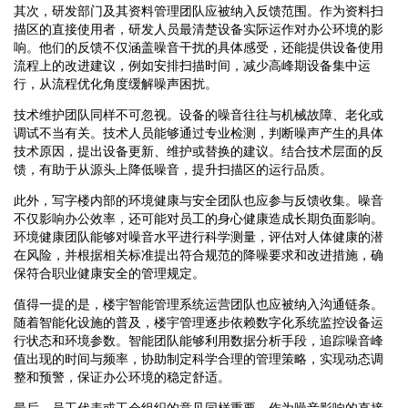
其次，研发部门及其资料管理团队应被纳入反馈范围。作为资料扫
描区的直接使用者，研发人员最清楚设备实际运作对办公环境的影
响。他们的反馈不仅涵盖噪音干扰的具体感受，还能提供设备使用
流程上的改进建议，例如安排扫描时间，减少高峰期设备集中运
行，从流程优化角度缓解噪声困扰。
技术维护团队同样不可忽视。设备的噪音往往与机械故障、老化或
调试不当有关。技术人员能够通过专业检测，判断噪声产生的具体
技术原因，提出设备更新、维护或替换的建议。结合技术层面的反
馈，有助于从源头上降低噪音，提升扫描区的运行品质。
此外，写字楼内部的环境健康与安全团队也应参与反馈收集。噪音
不仅影响办公效率，还可能对员工的身心健康造成长期负面影响。
环境健康团队能够对噪音水平进行科学测量，评估对人体健康的潜
在风险，并根据相关标准提出符合规范的降噪要求和改进措施，确
保符合职业健康安全的管理规定。
值得一提的是，楼宇智能管理系统运营团队也应被纳入沟通链条。
随着智能化设施的普及，楼宇管理逐步依赖数字化系统监控设备运
行状态和环境参数。智能团队能够利用数据分析手段，追踪噪音峰
值出现的时间与频率，协助制定科学合理的管理策略，实现动态调
整和预警，保证办公环境的稳定舒适。
最后，员工代表或工会组织的意见同样重要。作为噪音影响的直接